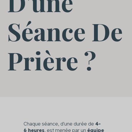
D'une
Séance De
Prière ?
Chaque séance, d'une durée de
4-
6 heures
, est menée par un
équipe