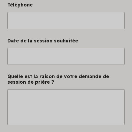
I
Téléphone
s
s
h
a
r
e
W
Date de la session souhaitée
h
a
t
Quelle est la raison de votre demande de
session de prière ?