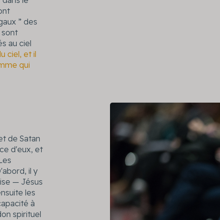
e dans le
ont
égaux ” des
 sont
s au ciel
 ciel, et il
femme qui
et de Satan
ce d'eux, et
 Les
D'abord, il y
lise — Jésus
ensuite les
capacité à
n spirituel