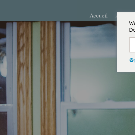
Accueil
A propo
We
Do