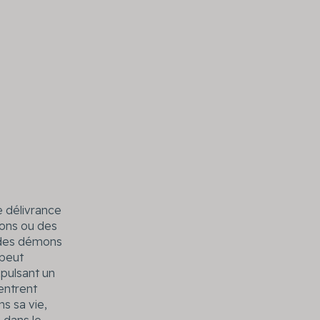
e délivrance
mons ou des
à des démons
 peut
xpulsant un
entrent
s sa vie,