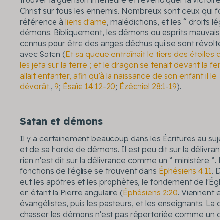
trouver la guérison intérieure et revendiquer la victoir
Christ sur tous les ennemis. Nombreux sont ceux qui f
référence à
liens d'âme
, malédictions, et les “ droits l
démons. Bibliquement, les démons ou esprits mauvais
connus pour être des anges déchus qui se sont révolté
avec Satan (
Et sa queue entraînait le tiers des étoiles du
les jeta sur la terre ; et le dragon se tenait devant la 
allait enfanter, afin qu’à la naissance de son enfant il le
dévorât.
,
9
;
Ésaïe 14:12-20
;
Ézéchiel 28:1-19
).
Satan et démons
Il y a certainement beaucoup dans les Écritures au suj
et de sa horde de démons. Il est peu dit sur la délivran
rien n'est dit sur la délivrance comme un “ ministère ”.
fonctions de l'église se trouvent dans
Éphésiens 4:11
. 
eut les apôtres et les prophètes, le fondement de l'Ég
en étant la Pierre angulaire (
Éphésiens 2:20
. Viennent 
évangélistes, puis les pasteurs, et les enseignants. La 
chasser les démons n'est pas répertoriée comme un do