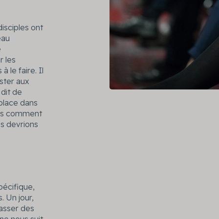
isciples ont
eau
é
 les
 le faire. Il
ister aux
 dit de
 place dans
pas comment
us devrions
pécifique,
. Un jour,
hasser des