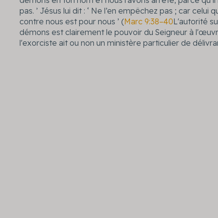
démons en ton nom et nous l’avons arrêté, parce qu’il 
pas. ’ Jésus lui dit : ‘ Ne l’en empêchez pas ; car celui q
contre nous est pour nous ’ (
Marc 9:38–40
L'autorité su
démons est clairement le pouvoir du Seigneur à l'œuv
l'exorciste ait ou non un ministère particulier de délivr