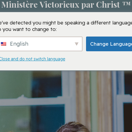
Ministère Victorieux par Christ ™
s de
Session de prière
Écoles VMTC
VMTC
Pri
've detected you might be speaking a different language
 you want to change to:
English
Change Languag
Close and do not switch language