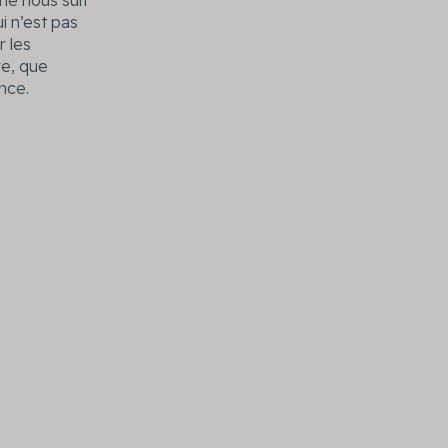
ne nous suit
ui n’est pas
r les
re, que
ance.