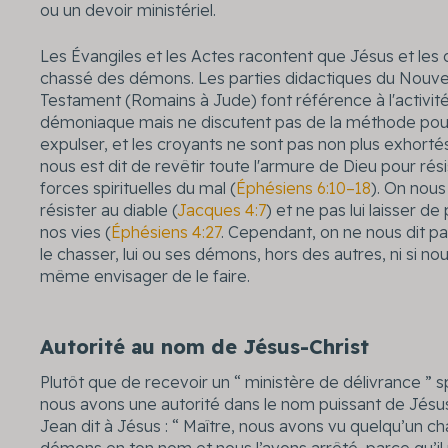
ou un devoir ministériel.
Les Évangiles et les Actes racontent que Jésus et les d
chassé des démons. Les parties didactiques du Nouv
Testament (Romains à Jude) font référence à l'activit
démoniaque mais ne discutent pas de la méthode pour
expulser, et les croyants ne sont pas non plus exhortés à
nous est dit de revêtir toute l'armure de Dieu pour rés
forces spirituelles du mal (
Éphésiens 6:10–18
). On nous
résister au diable (
Jacques 4:7
) et ne pas lui laisser de
nos vies (
Éphésiens 4:27
. Cependant, on ne nous dit 
le chasser, lui ou ses démons, hors des autres, ni si no
même envisager de le faire.
Autorité au nom de Jésus-Christ
Plutôt que de recevoir un “ ministère de délivrance ” s
nous avons une autorité dans le nom puissant de Jésus
Jean dit à Jésus : “ Maître, nous avons vu quelqu’un c