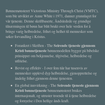
Bønnemønsteret Victorious Ministry Through Christ (VMTC),
som ble utviklet av Anne White i 1971, danner grunnlaget for
vår tjeneste. Denne skriftbaserte, Åndsledede og grundige
tilnærmingen til bønn har blitt brukt over hele verden for å
bringe varig helbredelse, frihet og helhet til mennesker som
søker forvandling i Kristus.
Seirende tjeneste gjennom
Forankret i Skriften - The
Kristi bønnetjeneste
bønnemodellen bygger på bibelske
prinsipper om bekjennelse, tilgivelse, helbredelse og
utfrielse.
Bevist og effektiv - I over fem tiår har tusenvis av
mennesker opplevd dyp helbredelse, gjenopprettelse og
åndelig frihet gjennom denne tjenesten.
Seirende tjeneste gjennom
En global innvirkning - The
Kristi bønnetjeneste
bønnemønsteret brukes
internasjonalt, og utruster troende til å tjene helbredelse
og fornyelse i Den hellige ånds kraft.