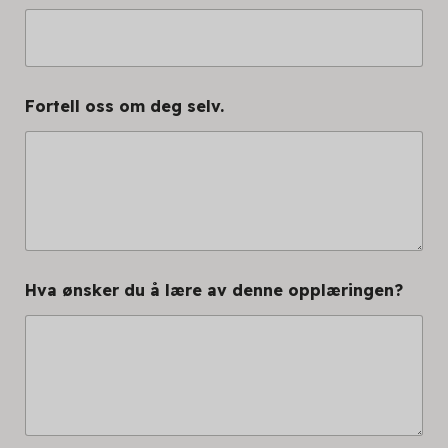
a
Fortell oss om deg selv.
b
o
u
t
l
e
a
r
n
N
Hva ønsker du å lære av denne opplæringen?
a
m
e