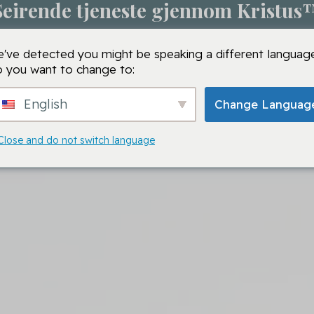
Seirende tjeneste gjennom Kristus
m
Bønnesesjon
VMTC-skoler
VMTC
Bønn
've detected you might be speaking a different language
 you want to change to:
English
Change Languag
Close and do not switch language