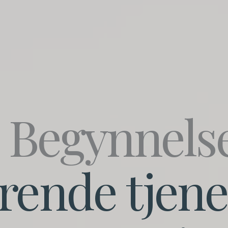
n
Begynnels
irende tjene