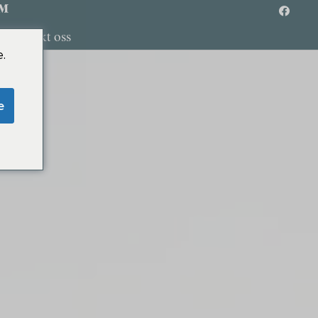
™
Kontakt oss
.
e