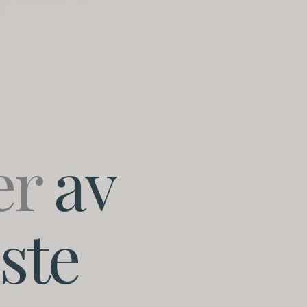
er
av
ste