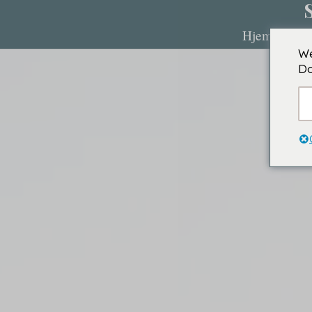
Hjem
O
We
Do