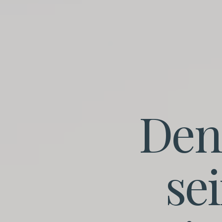
De
se