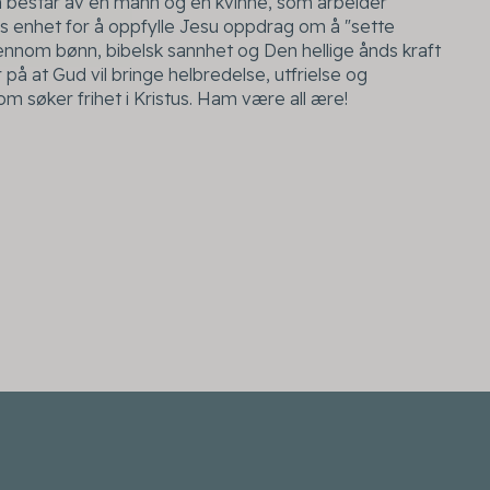
estår av én mann og én kvinne, som arbeider
s enhet for å oppfylle Jesu oppdrag om å "sette
Gjennom bønn, bibelsk sannhet og Den hellige ånds kraft
på at Gud vil bringe helbredelse, utfrielse og
m søker frihet i Kristus. Ham være all ære!