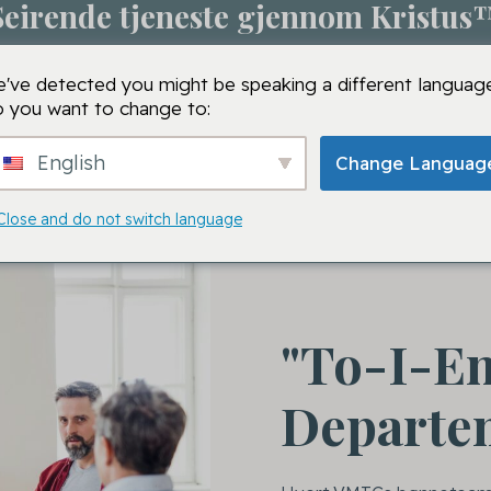
Seirende tjeneste gjennom Kristus
m
Bønnesesjon
VMTC-skoler
VMTC
Bønn
've detected you might be speaking a different language
 you want to change to:
English
Change Languag
Close and do not switch language
"To-I-En
Departe