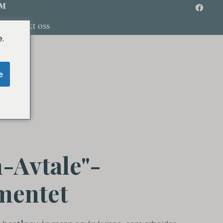
™
Kontakt oss
.
e
-Avtale"-
mentet