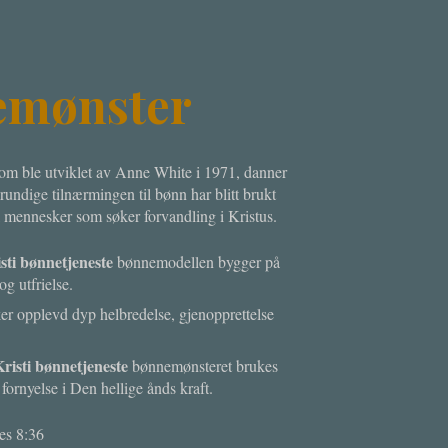
nemønster
m ble utviklet av Anne White i 1971, danner
rundige tilnærmingen til bønn har blitt brukt
til mennesker som søker forvandling i Kristus.
sti bønnetjeneste
bønnemodellen bygger på
og utfrielse.
ker opplevd dyp helbredelse, gjenopprettelse
risti bønnetjeneste
bønnemønsteret brukes
 fornyelse i Den hellige ånds kraft.
nes 8:36