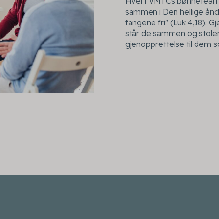
Hvert VMTCs bønneteam b
sammen i Den hellige ånd
fangene fri" (Luk 4,18). 
står de sammen og stoler 
gjenopprettelse til dem so