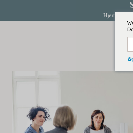
Hjem
O
We
Do