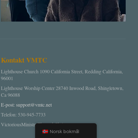
Kontakt VMTC
Lighthouse Church 1090 California Street, Redding California,
96001
Lighthouse Worship Center 28740 Inwood Road, Shingletown,
Ca 96088
E-post: support@vmtc.net
Telefon: 530-945-7733
VictoriousMinistryThroughChrist.org
Norsk bokmål