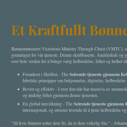
Et Kraftfullt Bøn
Bønnemønsteret Victorious Ministry Through Christ (VMTC), so
grunnlaget for vår tjeneste. Denne skriftbaserte, Åndsledede og g
over hele verden for å bringe varig helbredelse, frihet og helhet 
Seirende tjeneste gjennom Kri
Forankret i Skriften - The
bibelske prinsipper om bekjennelse, tilgivelse, helbredelse 
Bevist og effektiv - I over fem tiår har tusenvis av mennes
og åndelig frihet gjennom denne tjenesten.
Seirende tjeneste gjennom K
En global innvirkning - The
internasjonalt, og utruster troende til å tjene helbredelse og
"Så hvis Sønnen setter dere fri, da er dere virkelig frie." - Johan