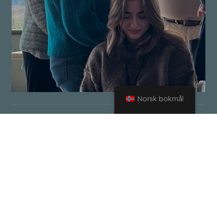
Norsk bokmål
Navigasjon
Hjem
Om
Bønnesesjon
VMTC-skoler
VMTC
Bønn