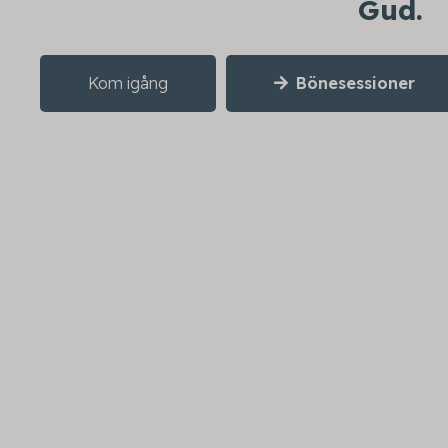
Gud.
Kom igång
Bönesessioner