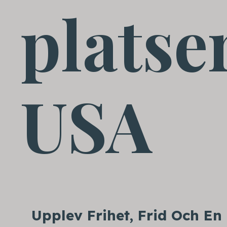
platse
USA
Upplev Frihet, Frid Och En 