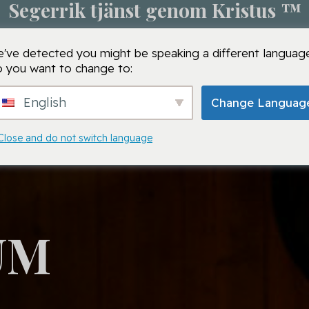
Segerrik tjänst genom Kristus ™
m
Bönesession
VMTC-skolor
VMTC
Bön
've detected you might be speaking a different language
 you want to change to:
English
Change Languag
Close and do not switch language
UM