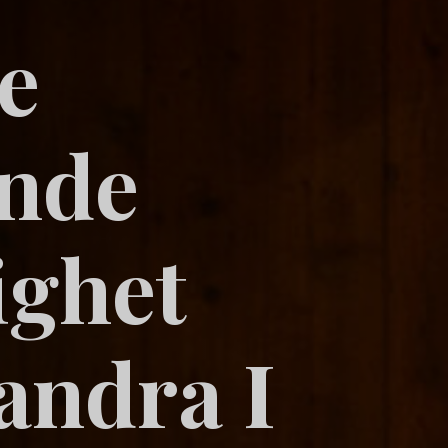
e
nde
ighet
andra I