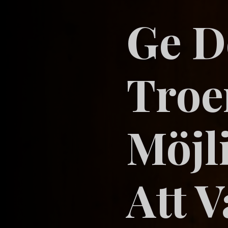
Ge D
Troe
Möjl
Att V