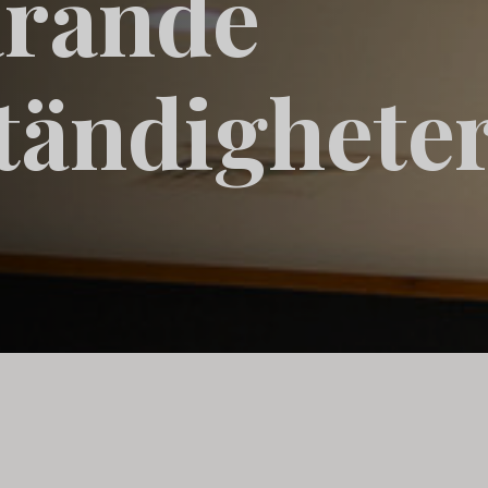
rande
ändighete