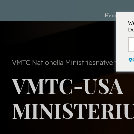
Hem
O
We
Do
VMTC Nationella Ministriesnätverk
VMTC-USA
MINISTERI