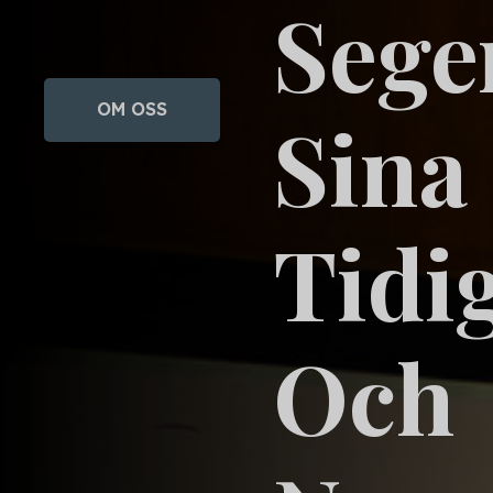
Sege
OM OSS
Sina
Tidi
Och