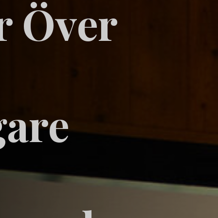
r Över
gare