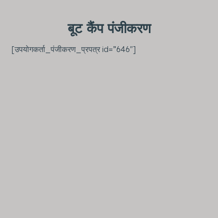
बूट कैंप पंजीकरण
[उपयोगकर्ता_पंजीकरण_प्रपत्र id=”646″]