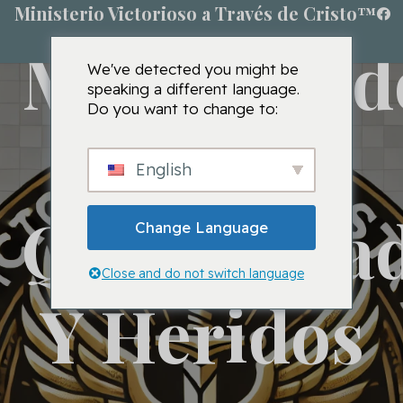
Ministerio Victorioso a Través de Cristo™
Ministrand
We've detected you might be
speaking a different language.
Do you want to change to:
A Los
English
Quebranta
Change Language
Close and do not switch language
Y Heridos