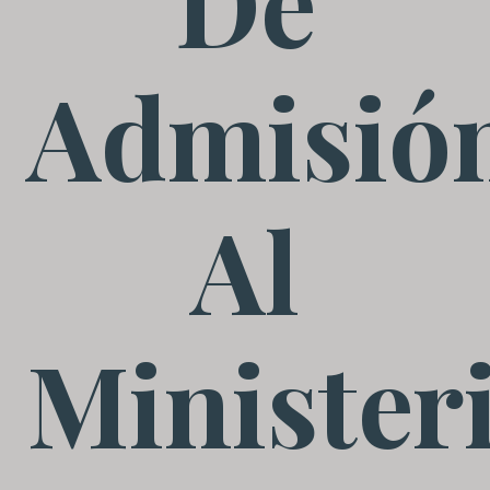
De
Admisió
Al
Minister