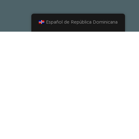
Español de República Dominicana
Una
Poderosa
Pauta De