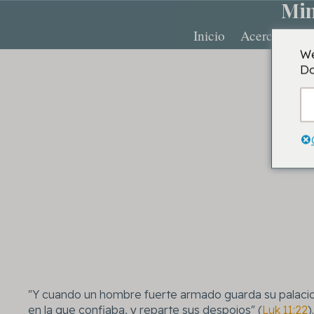
Min
Inicio
Acerca de
We
Do
"Y cuando un hombre fuerte armado guarda su palacio, 
en la que confiaba, y reparte sus despojos" (
Luk 11:22
).