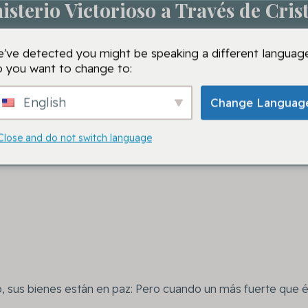
isterio Victorioso a Través de Cri
Sesión de oración
Escuelas VMTC
VMTC
Oración
've detected you might be speaking a different language
 you want to change to:
English
Change Languag
Close and do not switch language
sus bienes están en paz: Pero cuando un más fuerte que él 