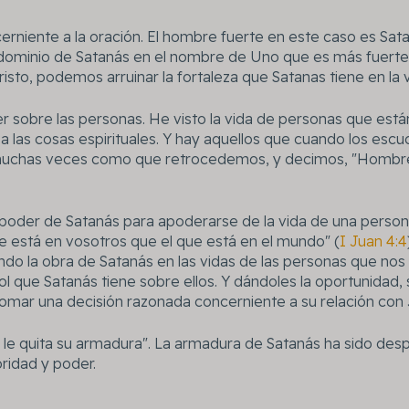
niente a la oración. El hombre fuerte en este caso es Satan
 dominio de Satanás en el nombre de Uno que es más fuerte 
isto, podemos arruinar la fortaleza que Satanas tiene en la 
r sobre las personas. He visto la vida de personas que est
 las cosas espirituales. Y hay aquellos que cuando los escu
muchas veces como que retrocedemos, y decimos, "Hombre,
poder de Satanás para apoderarse de la vida de una perso
ue está en vosotros que el que está en el mundo" (
I Juan 4:4
do la obra de Satanás en las vidas de las personas que nos 
ol que Satanás tiene sobre ellos. Y dándoles la oportunidad,
omar una decisión razonada concerniente a su relación con 
y le quita su armadura". La armadura de Satanás ha sido des
ridad y poder.