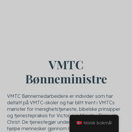
VMTC
Bønneministre
VMTC Bønnemedarbeidere er individer som har
deltatt på VMTC-skoler og har blitt trent i VMTCs
mønster for menighetstjeneste, bibelske prinsipper
og tjenestepraksis for Victorious Ministry Through
Christ. De tjenestegjør under VMTCs ledelse for å
Norsk bokmål
hjelpe mennesker gjennom bønn, omvendelse,